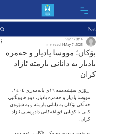
Post
info1173814
1 min read
May 7, 2025
بۆکان؛ مووسا یادیار و حەمزە
یادیار بە دانانی بارمتە ئازاد
کران
 ڕۆژی سێشەممە ١٦ی بانەمەڕی ١٤٠٤، 
مووسا یادیار و حەمزە یادیار، دوو هاووڵاتیی 
خەڵکی بۆکان بە دانانی بارمتە و بە شێوەی 
کاتی تا کۆتایی قۆناغەکانی دادڕەسی ئازاد 
کران.
بە وتەی سەرچاوەیەکی ئاگادار، ئەم دوو 