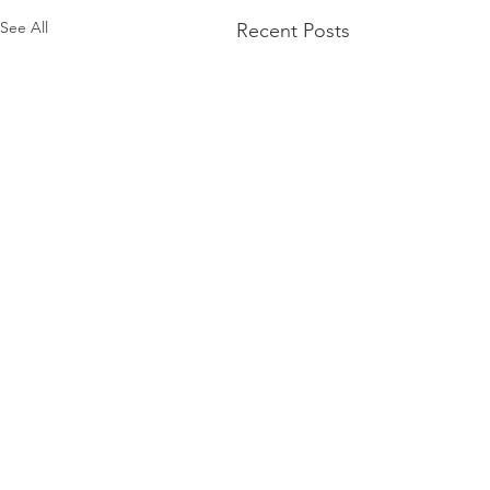
See All
Recent Posts
Kurdistan Human Rights
Association - Geneva