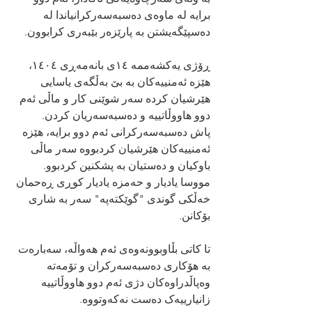
برایە لە ماوەی دەسبەسەرکرانیاندا لە 
دەسپێگەیشتن بە پارێزەر بێبەری کرابوون.
ڕۆژی یەکشەممە ١٤ی بانەمەڕی ١٤٠٤، 
هێزە ئەمنییەکان بە بێ بەڵگەی یاسایی 
هێرشیان کردە سەر شوێنی کار و ماڵی ئەم 
دوو هاووڵاتییە و دەسبەسەریان کردن.
پاش دەسبەسەرکرانی ئەم دوو برایە، هێزە 
ئەمنییەکان هێرشیان کردبووە سەر ماڵی 
باوکیان و دەستیان بە پشکنین کردبوو.
مووسا یادیار و حەمزە یادیار کوڕی ڕەحمان 
خەڵكی گوندی "گوێکتەپە" سەر بە شاری 
بۆکانن.
تا کاتی بڵاوبوونەوەی ئەم هەواڵە، سەبارەت 
بە هۆکاری دەسبەسەرکران و تۆمەتە 
وەپاڵدراوەکان دژی ئەم دوو هاووڵاتییە 
زانیارییەک دەست نەکەوتووە.