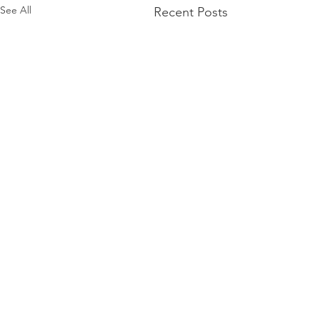
See All
Recent Posts
Kurdistan Human Rights
Association - Geneva