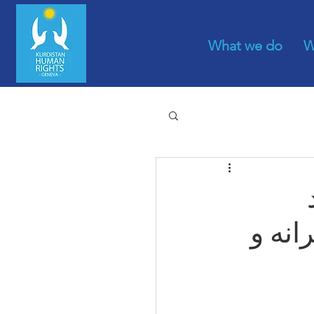
What we do
W
نه و