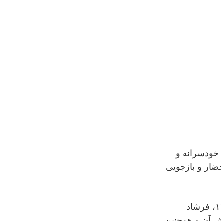
ت خودسرانه و 
، تحت احضار و بازجویی 
به نقل از حسین شیرزاد، فعال حقوق بشر اهل تکاب، روز دوشنبه ۲۹ اردیبهشت ۱۴۰۴، فرشاد 
ش آن و همچنین 