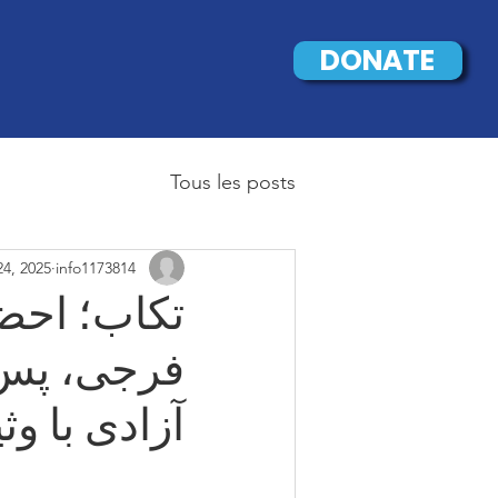
DONATE
Tous les posts
4, 2025
info1173814
تکاب؛ احضا
فرجی، پس 
آزادی با وثیقه ۳ می