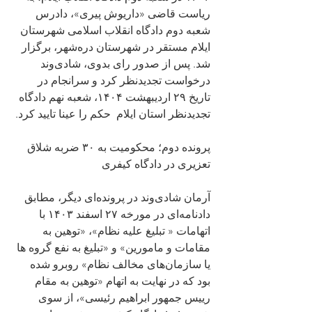
ریاست قاضی «داریوش پیری»، دادرس 
شعبه دوم دادگاه انقلاب اسلامی شهرستان 
ایلام مستقر در شهرستان دره‌شهر، برگزار 
شد. پس از صدور رای بدوی، شادی‌وند 
درخواست تجدیدنظر کرد و سرانجام در 
تاریخ ۲۹ اردیبهشت ۱۴۰۴، شعبه نهم دادگاه 
تجدیدنظر استان ایلام  حکم را عینا تایید کرد.
پرونده دوم؛ محکومیت به ۳۰ ضربه شلاق 
تعزیری در دادگاه کیفری
آرمان شادی‌وند در پرونده‌ای دیگر، مطابق 
دادنامه‌ای در مورخه ۲۷ اسفند ۱۴۰۳ با 
اتهامات « تبلیغ علیه نظام»، «توهین به 
مقامات و مامورین» و «تبلیغ به نفع گروه ها 
یا سازمان‌های مخالف نظام» روبرو شده 
بود که در نهایت به اتهام «توهین به مقام 
رییس جمهور ابراهیم رئیسی»، از سوی  